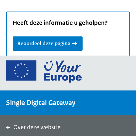
Heeft deze informatie u geholpen?
Beoordeel deze pagina
Ga
naar
de
homepage
van
Single Digital Gateway
Your
Europe,
een
portaal
Over deze website
van