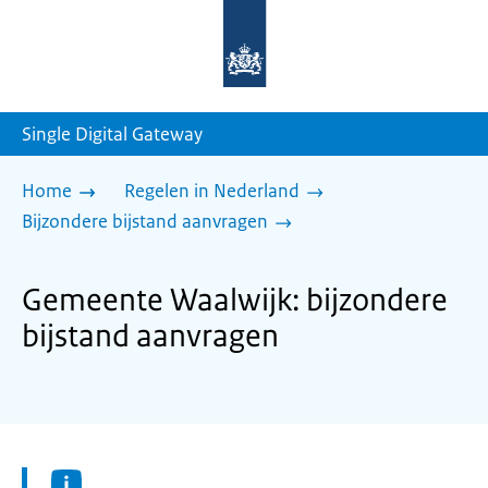
Naar
de
homepage
van
sdg.rijksoverheid.nl
Single Digital Gateway
Home
Regelen in Nederland
Bijzondere bijstand aanvragen
Gemeente Waalwijk: bijzondere
bijstand aanvragen