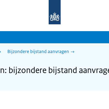
Naar
de
homepage
van
sdg.rijksoverheid.nl
Bijzondere bijstand aanvragen
: bijzondere bijstand aanvrag