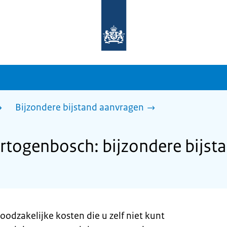
Naar
de
homepage
van
sdg.rijksoverheid.nl
Bijzondere bijstand aanvragen
togenbosch: bijzondere bijst
oodzakelijke kosten die u zelf niet kunt