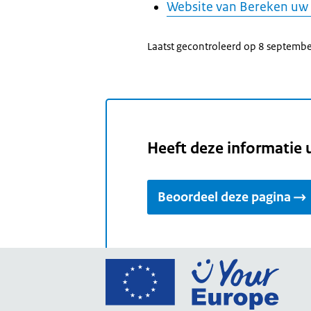
Website van Bereken uw 
Laatst gecontroleerd op 8 septemb
Heeft deze informatie 
Beoordeel deze pagina
Ga
naar
de