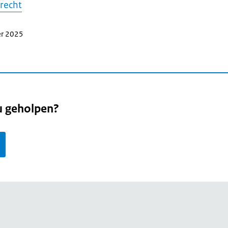
recht
er 2025
u geholpen?