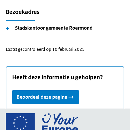
Bezoekadres
Stadskantoor gemeente Roermond
Laatst gecontroleerd op 10 februari 2025
Heeft deze informatie u geholpen?
Beoordeel deze pagina
Ga
naar