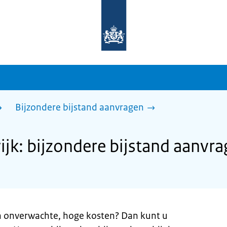
Naar
de
homepage
van
sdg.rijksoverheid.nl
Bijzondere bijstand aanvragen
jk: bijzondere bijstand aanvr
n onverwachte, hoge kosten? Dan kunt u