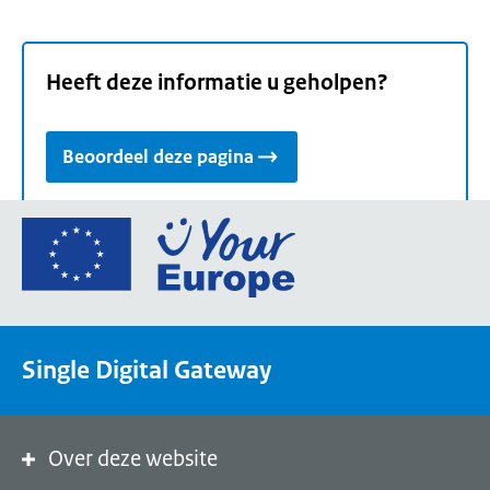
Heeft deze informatie u geholpen?
Beoordeel deze pagina
Ga
naar
de
homepage
van
Single Digital Gateway
Your
Europe,
een
portaal
Over deze website
van