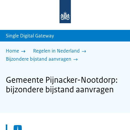
Naar
de
homepage
van
sdg.rijksoverheid.nl
Single Digital Gateway
Home
Regelen in Nederland
Bijzondere bijstand aanvragen
Gemeente Pijnacker-Nootdorp:
bijzondere bijstand aanvragen