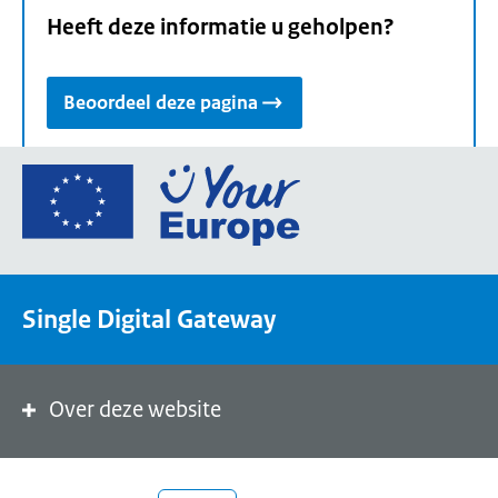
Heeft deze informatie u geholpen?
Beoordeel deze pagina
Ga
naar
de
homepage
van
Single Digital Gateway
Your
Europe,
een
portaal
Over deze website
van
de
Europese