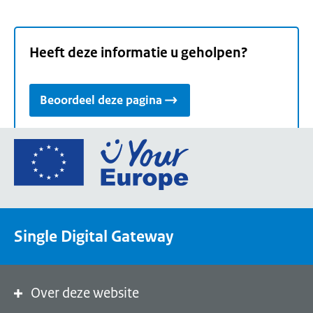
Heeft deze informatie u geholpen?
Beoordeel deze pagina
Ga
naar
de
homepage
van
Single Digital Gateway
Your
Europe,
een
portaal
Over deze website
van