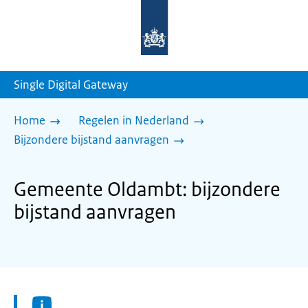
Naar
de
homepage
van
sdg.rijksoverheid.nl
Single Digital Gateway
Home
Regelen in Nederland
Bijzondere bijstand aanvragen
Gemeente Oldambt: bijzondere
bijstand aanvragen