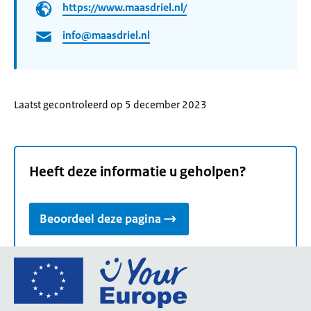
https://www.maasdriel.nl/
info@maasdriel.nl
Laatst gecontroleerd op 5 december 2023
Heeft deze informatie u geholpen?
Beoordeel deze pagina
Ga
naar
de