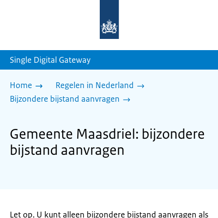
Naar
de
homepage
van
sdg.rijksoverheid.nl
Single Digital Gateway
Home
Regelen in Nederland
Bijzondere bijstand aanvragen
Gemeente Maasdriel: bijzondere
bijstand aanvragen
Let op. U kunt alleen bijzondere bijstand aanvragen als