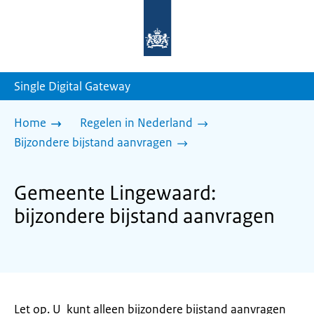
Naar
de
homepage
van
sdg.rijksoverheid.nl
Single Digital Gateway
Home
Regelen in Nederland
Bijzondere bijstand aanvragen
Gemeente Lingewaard:
bijzondere bijstand aanvragen
Let op. U kunt alleen bijzondere bijstand aanvragen