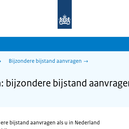
Naar
de
homepage
van
sdg.rijksoverheid.nl
Bijzondere bijstand aanvragen
 bijzondere bijstand aanvrage
dere bijstand aanvragen als u in Nederland