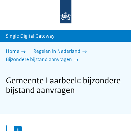
Naar
de
homepage
van
sdg.rijksoverheid.nl
Single Digital Gateway
Home
Regelen in Nederland
Bijzondere bijstand aanvragen
Gemeente Laarbeek: bijzondere
bijstand aanvragen