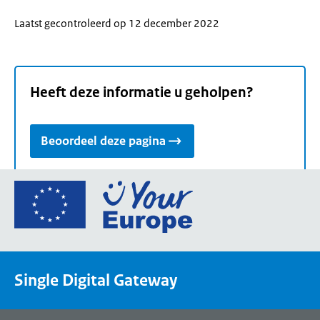
Laatst gecontroleerd op 12 december 2022
Heeft deze informatie u geholpen?
Beoordeel deze pagina
Ga
naar
de
homepage
van
Single Digital Gateway
Your
Europe,
een