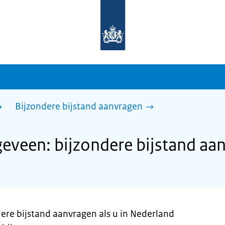
Naar
de
homepage
van
sdg.rijksoverheid.nl
Bijzondere bijstand aanvragen
veen: bijzondere bijstand aa
dere bijstand aanvragen als u in Nederland