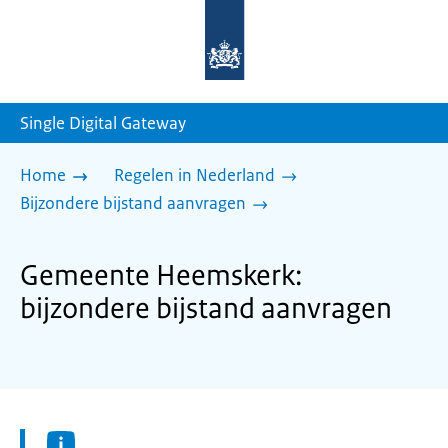
Naar
de
homepage
van
sdg.rijksoverheid.nl
Single Digital Gateway
Home
Regelen in Nederland
Bijzondere bijstand aanvragen
Gemeente Heemskerk:
bijzondere bijstand aanvragen