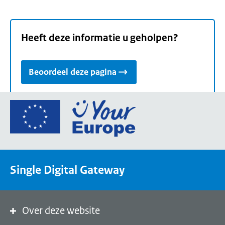
Heeft deze informatie u geholpen?
Beoordeel deze pagina
Ga
naar
de
homepage
van
Single Digital Gateway
Your
Europe,
een
portaal
Over deze website
van