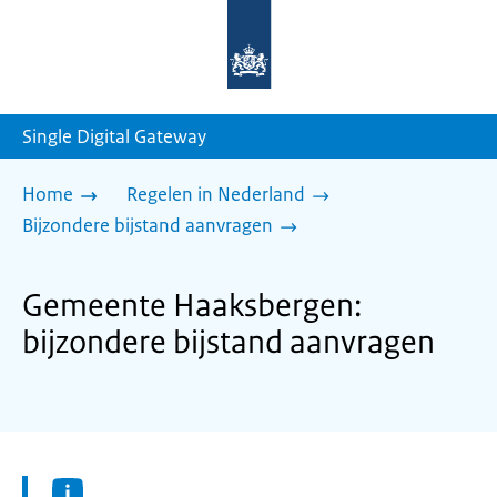
Naar
de
homepage
van
sdg.rijksoverheid.nl
Single Digital Gateway
Home
Regelen in Nederland
Bijzondere bijstand aanvragen
Gemeente Haaksbergen:
bijzondere bijstand aanvragen