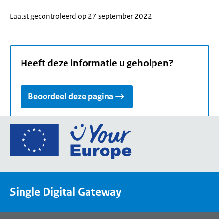
Laatst gecontroleerd op 27 september 2022
Heeft deze informatie u geholpen?
Beoordeel deze pagina
Ga
naar
de
homepage
van
Single Digital Gateway
Your
Europe,
een