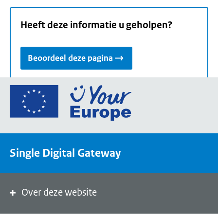
Heeft deze informatie u geholpen?
Beoordeel deze pagina
Ga
naar
de
homepage
van
Single Digital Gateway
Your
Europe,
een
portaal
Over deze website
van
de