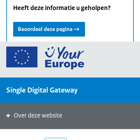
Heeft deze informatie u geholpen?
Beoordeel deze pagina
Ga
naar
de
homepage
van
Single Digital Gateway
Your
Europe,
een
portaal
Over deze website
van
de
Europese