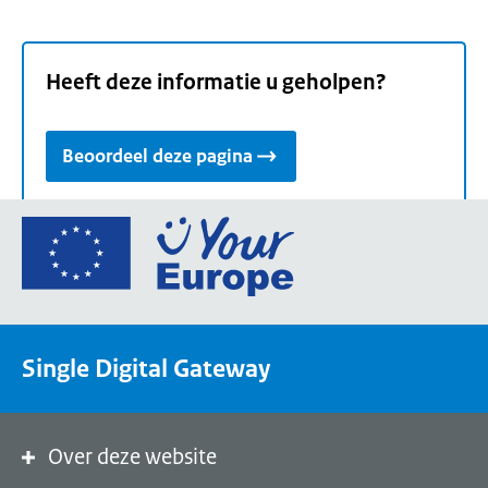
Heeft deze informatie u geholpen?
Beoordeel deze pagina
Ga
naar
de
homepage
van
Single Digital Gateway
Your
Europe,
een
portaal
Over deze website
van