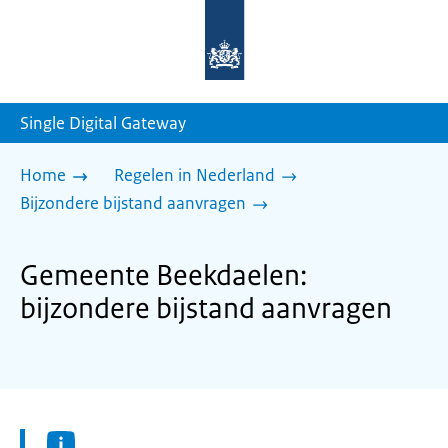
Naar
de
homepage
van
sdg.rijksoverheid.nl
Single Digital Gateway
Home
Regelen in Nederland
Bijzondere bijstand aanvragen
Gemeente Beekdaelen:
bijzondere bijstand aanvragen