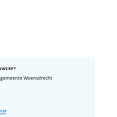
RWERP?
e gemeente Woensdrecht
.nl