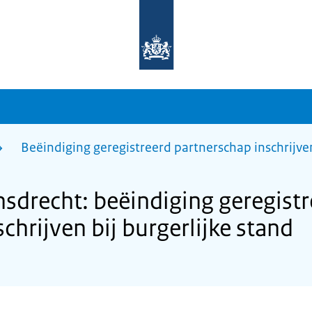
Naar
de
homepage
van
sdg.rijksoverheid.nl
Beëindiging geregistreerd partnerschap inschrijven
drecht: beëindiging geregistr
chrijven bij burgerlijke stand