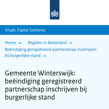
Naar
de
homepage
van
sdg.rijksoverheid.nl
Single Digital Gateway
Home
Regelen in Nederland
Beëindiging geregistreerd partnerschap inschrijven
bij burgerlijke stand
Gemeente Winterswijk:
beëindiging geregistreerd
partnerschap inschrijven bij
burgerlijke stand