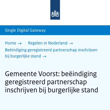
Naar
de
homepage
van
sdg.rijksoverheid.nl
Single Digital Gateway
Home
Regelen in Nederland
Beëindiging geregistreerd partnerschap inschrijven
bij burgerlijke stand
Gemeente Voorst: beëindiging
geregistreerd partnerschap
inschrijven bij burgerlijke stand