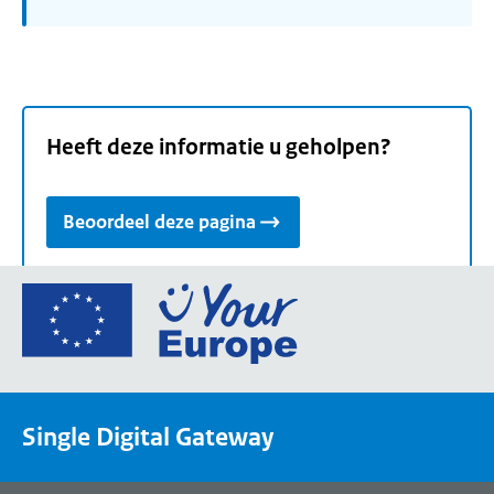
Heeft deze informatie u geholpen?
Beoordeel deze pagina
Ga
naar
de
homepage
van
Single Digital Gateway
Your
Europe,
een