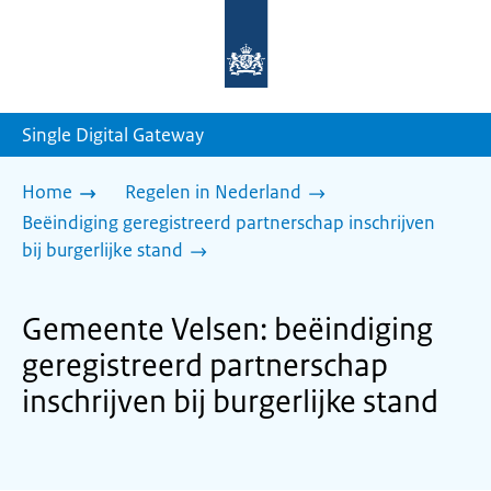
Naar
de
homepage
van
sdg.rijksoverheid.nl
Single Digital Gateway
Home
Regelen in Nederland
Beëindiging geregistreerd partnerschap inschrijven
bij burgerlijke stand
Gemeente Velsen: beëindiging
geregistreerd partnerschap
inschrijven bij burgerlijke stand