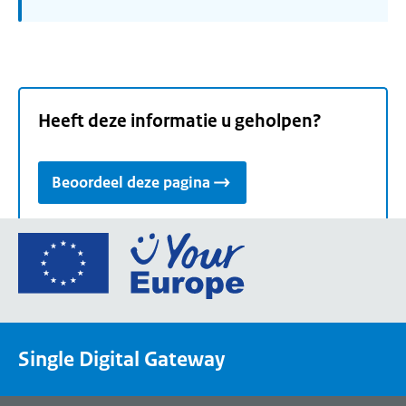
Heeft deze informatie u geholpen?
Beoordeel deze pagina
Ga
naar
de
homepage
van
Single Digital Gateway
Your
Europe,
een