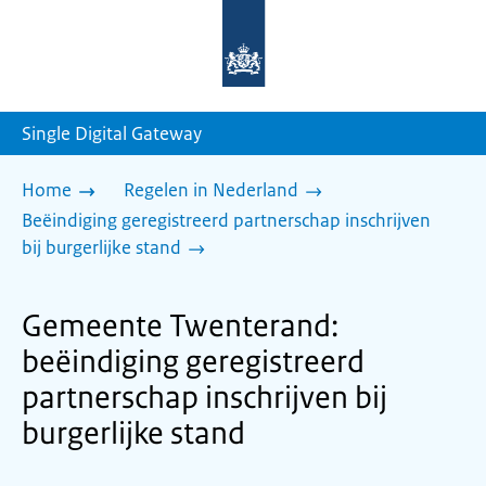
Naar
de
homepage
van
sdg.rijksoverheid.nl
Single Digital Gateway
Home
Regelen in Nederland
Beëindiging geregistreerd partnerschap inschrijven
bij burgerlijke stand
Gemeente Twenterand:
beëindiging geregistreerd
partnerschap inschrijven bij
burgerlijke stand