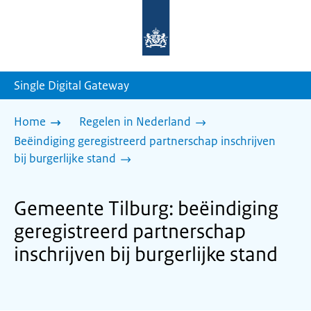
Naar
de
homepage
van
sdg.rijksoverheid.nl
Single Digital Gateway
Home
Regelen in Nederland
Beëindiging geregistreerd partnerschap inschrijven
bij burgerlijke stand
Gemeente Tilburg: beëindiging
geregistreerd partnerschap
inschrijven bij burgerlijke stand