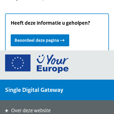
Heeft deze informatie u geholpen?
Beoordeel deze pagina
Ga
naar
de
homepage
van
Single Digital Gateway
Your
Europe,
een
portaal
Over deze website