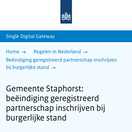
Naar
de
homepage
van
sdg.rijksoverheid.nl
Single Digital Gateway
Home
Regelen in Nederland
Beëindiging geregistreerd partnerschap inschrijven
bij burgerlijke stand
Gemeente Staphorst:
beëindiging geregistreerd
partnerschap inschrijven bij
burgerlijke stand