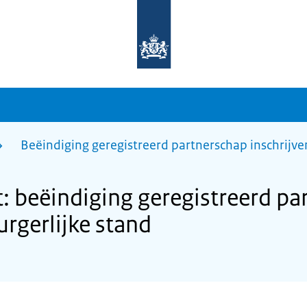
Naar
de
homepage
van
sdg.rijksoverheid.nl
Beëindiging geregistreerd partnerschap inschrijven
 beëindiging geregistreerd pa
urgerlijke stand