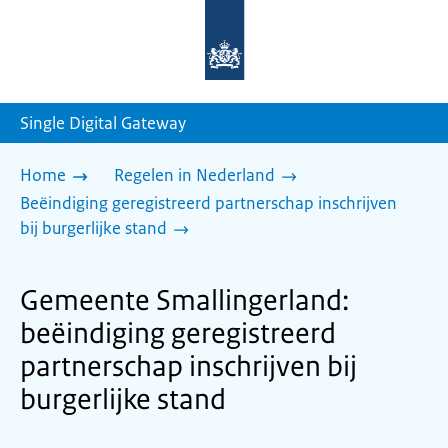
Naar
de
homepage
van
sdg.rijksoverheid.nl
Single Digital Gateway
Home
Regelen in Nederland
Beëindiging geregistreerd partnerschap inschrijven
bij burgerlijke stand
Gemeente Smallingerland:
beëindiging geregistreerd
partnerschap inschrijven bij
burgerlijke stand