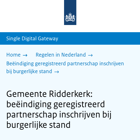
Naar
de
homepage
van
sdg.rijksoverheid.nl
Single Digital Gateway
Home
Regelen in Nederland
Beëindiging geregistreerd partnerschap inschrijven
bij burgerlijke stand
Gemeente Ridderkerk:
beëindiging geregistreerd
partnerschap inschrijven bij
burgerlijke stand