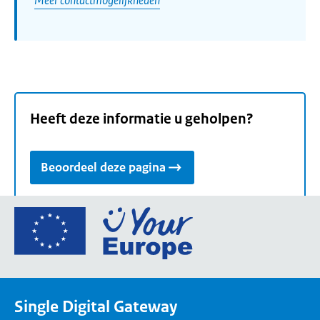
Heeft deze informatie u geholpen?
Beoordeel deze pagina
Ga
naar
de
homepage
van
Single Digital Gateway
Your