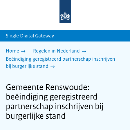
Naar
de
homepage
van
sdg.rijksoverheid.nl
Single Digital Gateway
Home
Regelen in Nederland
Beëindiging geregistreerd partnerschap inschrijven
bij burgerlijke stand
Gemeente Renswoude:
beëindiging geregistreerd
partnerschap inschrijven bij
burgerlijke stand