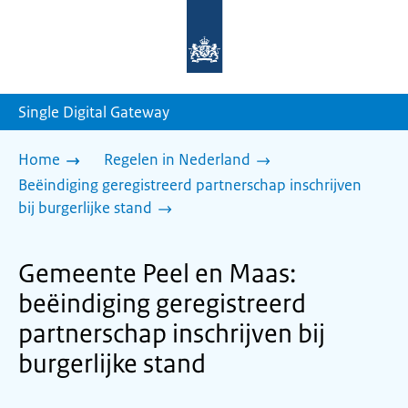
Naar
de
homepage
van
sdg.rijksoverheid.nl
Single Digital Gateway
Home
Regelen in Nederland
Beëindiging geregistreerd partnerschap inschrijven
bij burgerlijke stand
Gemeente Peel en Maas:
beëindiging geregistreerd
partnerschap inschrijven bij
burgerlijke stand