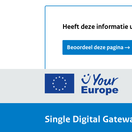
Heeft deze informatie 
Beoordeel deze pagina
Ga
naar
de
home
van
Single Digital Gatew
Your
Europ