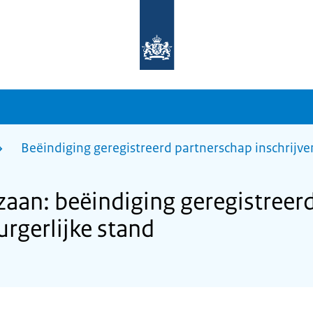
Naar
de
homepage
van
sdg.rijksoverheid.nl
Beëindiging geregistreerd partnerschap inschrijven
an: beëindiging geregistreer
urgerlijke stand