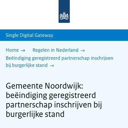
Naar
de
homepage
van
sdg.rijksoverheid.nl
Single Digital Gateway
Home
Regelen in Nederland
Beëindiging geregistreerd partnerschap inschrijven
bij burgerlijke stand
Gemeente Noordwijk:
beëindiging geregistreerd
partnerschap inschrijven bij
burgerlijke stand