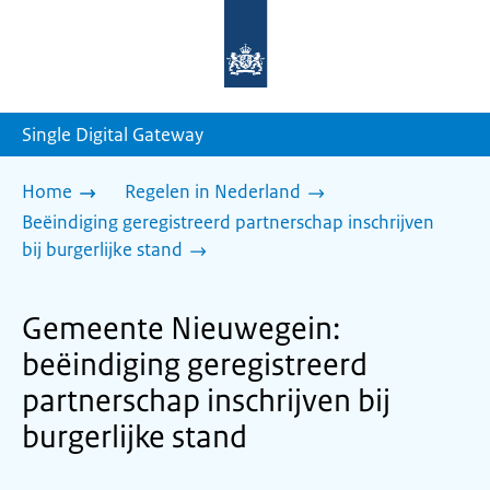
Naar
de
homepage
van
sdg.rijksoverheid.nl
Single Digital Gateway
Home
Regelen in Nederland
Beëindiging geregistreerd partnerschap inschrijven
bij burgerlijke stand
Gemeente Nieuwegein:
beëindiging geregistreerd
partnerschap inschrijven bij
burgerlijke stand