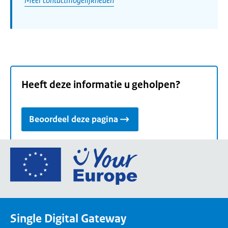
Heeft deze informatie u geholpen?
Beoordeel deze pagina
Ga
naar
de
homepage
van
Single Digital Gateway
Your