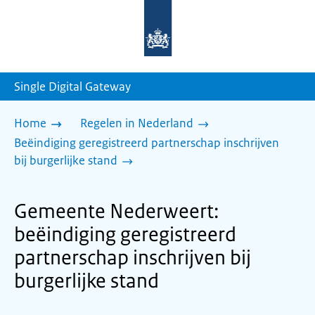
Naar
de
homepage
van
sdg.rijksoverheid.nl
Single Digital Gateway
Home
Regelen in Nederland
Beëindiging geregistreerd partnerschap inschrijven
bij burgerlijke stand
Gemeente Nederweert:
beëindiging geregistreerd
partnerschap inschrijven bij
burgerlijke stand