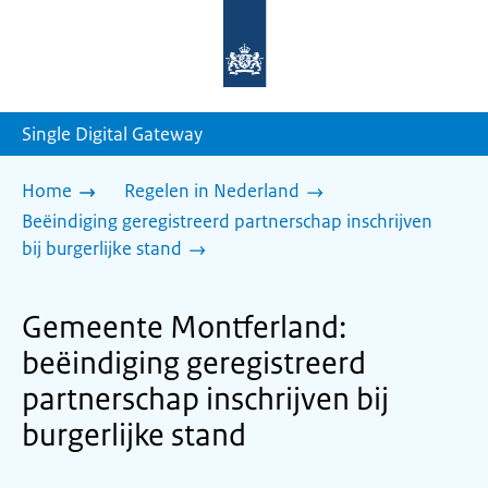
Naar
de
homepage
van
sdg.rijksoverheid.nl
Single Digital Gateway
Home
Regelen in Nederland
Beëindiging geregistreerd partnerschap inschrijven
bij burgerlijke stand
Gemeente Montferland:
beëindiging geregistreerd
partnerschap inschrijven bij
burgerlijke stand