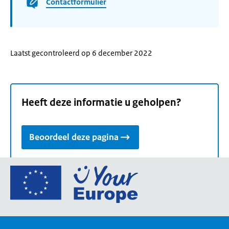
Contactformulier
Laatst gecontroleerd op 6 december 2022
Heeft deze informatie u geholpen?
Beoordeel deze pagina
Ga
naar
de
homepage
van