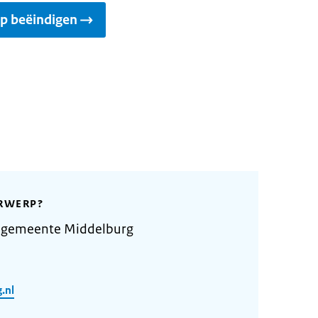
ap beëindigen
RWERP?
 gemeente Middelburg
.nl