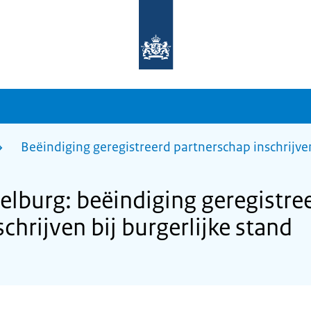
Naar
de
homepage
van
sdg.rijksoverheid.nl
Beëindiging geregistreerd partnerschap inschrijven
burg: beëindiging geregistre
chrijven bij burgerlijke stand