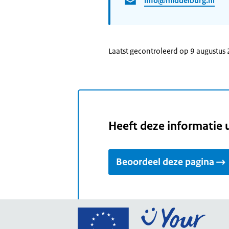
info@middelburg.nl
Laatst gecontroleerd op 9 augustus
Heeft deze informatie 
Beoordeel deze pagina
Ga
naar