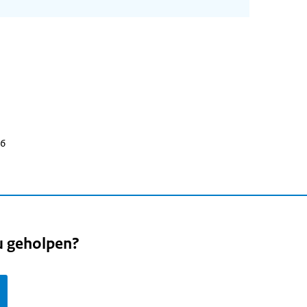
26
u geholpen?