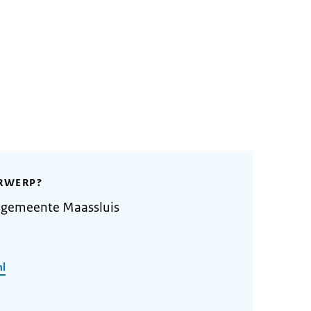
RWERP?
 gemeente Maassluis
nl