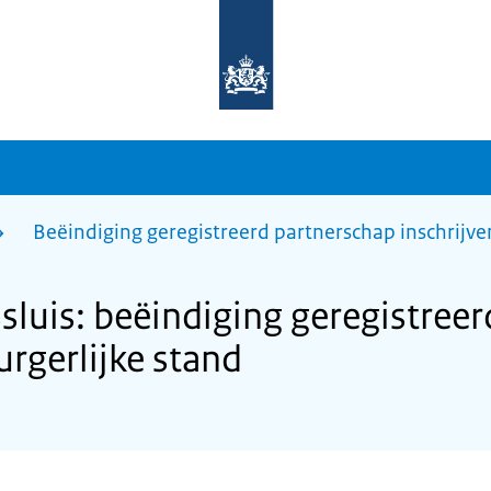
Naar
de
homepage
van
sdg.rijksoverheid.nl
Beëindiging geregistreerd partnerschap inschrijven
uis: beëindiging geregistreer
urgerlijke stand