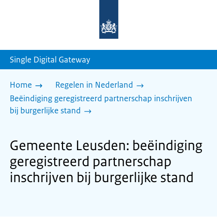
Naar
de
homepage
van
sdg.rijksoverheid.nl
Single Digital Gateway
Home
Regelen in Nederland
Beëindiging geregistreerd partnerschap inschrijven
bij burgerlijke stand
Gemeente Leusden: beëindiging
geregistreerd partnerschap
inschrijven bij burgerlijke stand