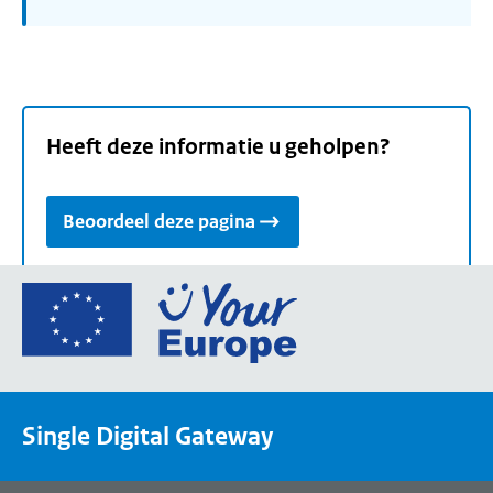
Heeft deze informatie u geholpen?
Beoordeel deze pagina
Ga
naar
de
homepage
van
Single Digital Gateway
Your
Europe,
een