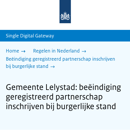
Naar
de
homepage
van
sdg.rijksoverheid.nl
Single Digital Gateway
Home
Regelen in Nederland
Beëindiging geregistreerd partnerschap inschrijven
bij burgerlijke stand
Gemeente Lelystad: beëindiging
geregistreerd partnerschap
inschrijven bij burgerlijke stand