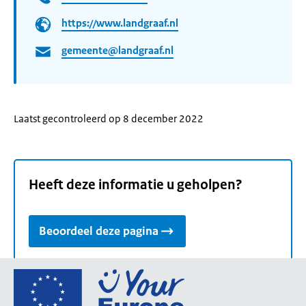
https://www.landgraaf.nl
gemeente@landgraaf.nl
Laatst gecontroleerd op 8 december 2022
Heeft deze informatie u geholpen?
Beoordeel deze pagina
Ga
naar