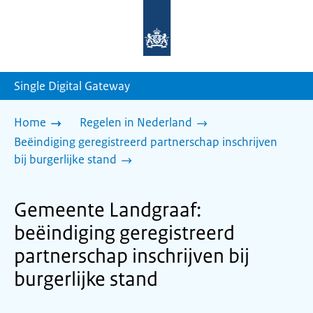
Naar
de
homepage
van
sdg.rijksoverheid.nl
Single Digital Gateway
Home
Regelen in Nederland
Beëindiging geregistreerd partnerschap inschrijven
bij burgerlijke stand
Gemeente Landgraaf:
beëindiging geregistreerd
partnerschap inschrijven bij
burgerlijke stand