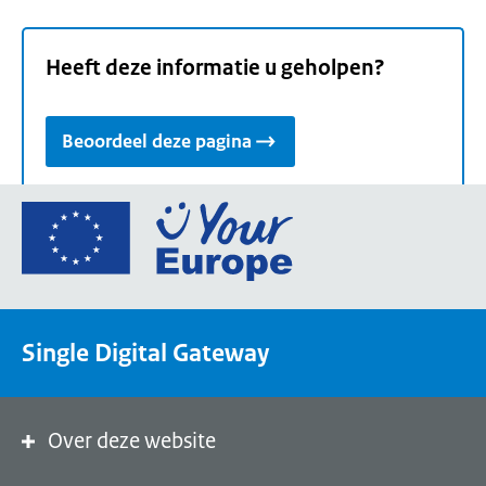
Heeft deze informatie u geholpen?
Beoordeel deze pagina
Ga
naar
de
homepage
van
Single Digital Gateway
Your
Europe,
een
portaal
Over deze website
van
de