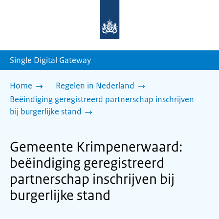
Naar
de
homepage
van
sdg.rijksoverheid.nl
Single Digital Gateway
Home
Regelen in Nederland
Beëindiging geregistreerd partnerschap inschrijven
bij burgerlijke stand
Gemeente Krimpenerwaard:
beëindiging geregistreerd
partnerschap inschrijven bij
burgerlijke stand