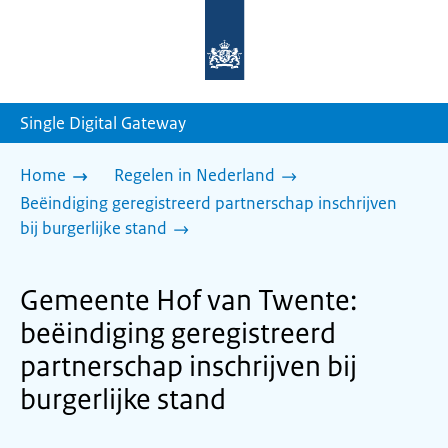
Naar
de
homepage
van
sdg.rijksoverheid.nl
Single Digital Gateway
Home
Regelen in Nederland
Beëindiging geregistreerd partnerschap inschrijven
bij burgerlijke stand
Gemeente Hof van Twente:
beëindiging geregistreerd
partnerschap inschrijven bij
burgerlijke stand