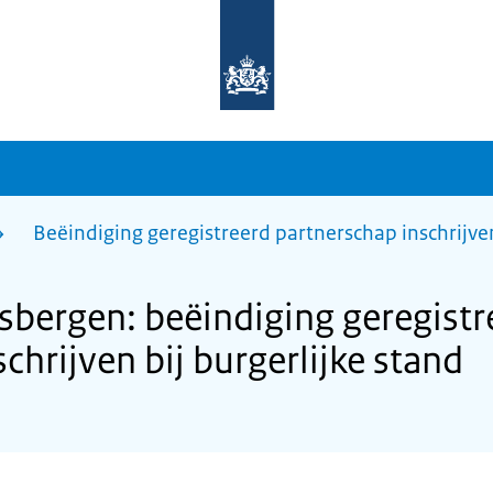
Naar
de
homepage
van
sdg.rijksoverheid.nl
Beëindiging geregistreerd partnerschap inschrijven
bergen: beëindiging geregistr
chrijven bij burgerlijke stand