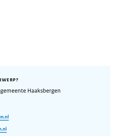
RWERP?
e gemeente Haaksbergen
n.nl
.nl