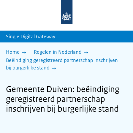
Naar
de
homepage
van
sdg.rijksoverheid.nl
Single Digital Gateway
Home
Regelen in Nederland
Beëindiging geregistreerd partnerschap inschrijven
bij burgerlijke stand
Gemeente Duiven: beëindiging
geregistreerd partnerschap
inschrijven bij burgerlijke stand