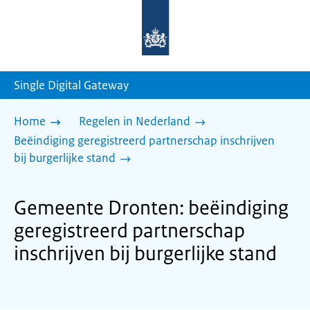
Naar
de
homepage
van
sdg.rijksoverheid.nl
Single Digital Gateway
Home
Regelen in Nederland
Beëindiging geregistreerd partnerschap inschrijven
bij burgerlijke stand
Gemeente Dronten: beëindiging
geregistreerd partnerschap
inschrijven bij burgerlijke stand