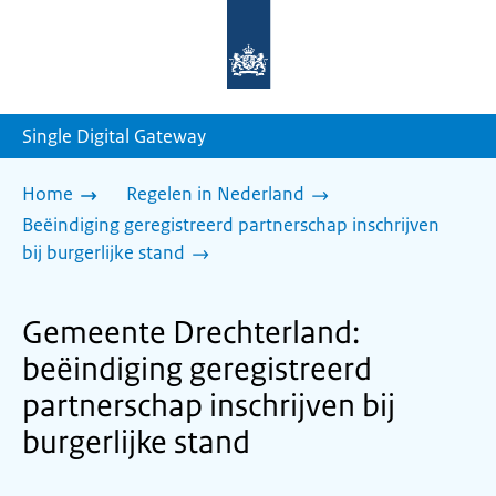
Naar
de
homepage
van
sdg.rijksoverheid.nl
Single Digital Gateway
Home
Regelen in Nederland
Beëindiging geregistreerd partnerschap inschrijven
bij burgerlijke stand
Gemeente Drechterland:
beëindiging geregistreerd
partnerschap inschrijven bij
burgerlijke stand