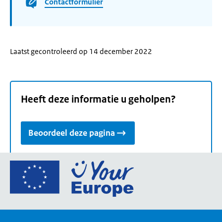
Contactformulier
Laatst gecontroleerd op 14 december 2022
Heeft deze informatie u geholpen?
Beoordeel deze pagina
Ga
naar
de
homepage
van