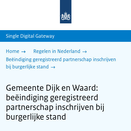
Naar
de
homepage
van
sdg.rijksoverheid.nl
Single Digital Gateway
Home
Regelen in Nederland
Beëindiging geregistreerd partnerschap inschrijven
bij burgerlijke stand
Gemeente Dijk en Waard:
beëindiging geregistreerd
partnerschap inschrijven bij
burgerlijke stand