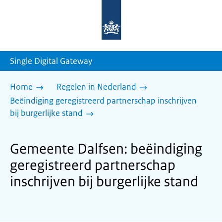
Naar
de
homepage
van
sdg.rijksoverheid.nl
Single Digital Gateway
Home
Regelen in Nederland
Beëindiging geregistreerd partnerschap inschrijven
bij burgerlijke stand
Gemeente Dalfsen: beëindiging
geregistreerd partnerschap
inschrijven bij burgerlijke stand