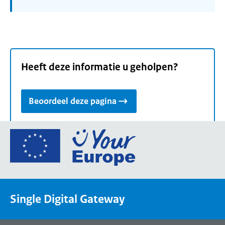
Heeft deze informatie u geholpen?
Beoordeel deze pagina
Ga
naar
de
homepage
van
Single Digital Gateway
Your
Europe,
een