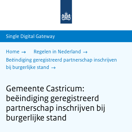
Naar
de
homepage
van
sdg.rijksoverheid.nl
Single Digital Gateway
Home
Regelen in Nederland
Beëindiging geregistreerd partnerschap inschrijven
bij burgerlijke stand
Gemeente Castricum:
beëindiging geregistreerd
partnerschap inschrijven bij
burgerlijke stand