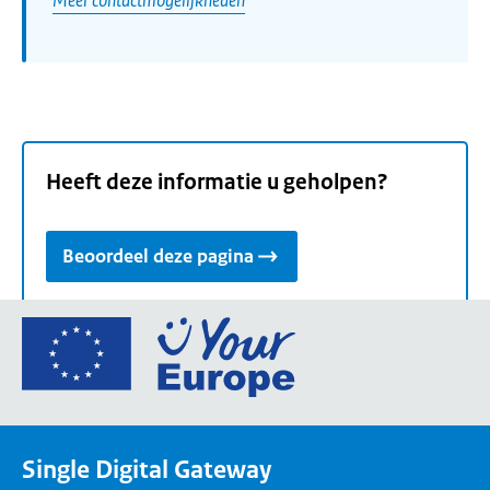
Heeft deze informatie u geholpen?
Beoordeel deze pagina
Ga
naar
de
homepage
van
Single Digital Gateway
Your