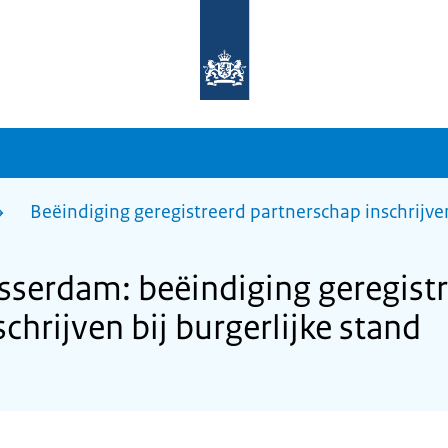
Naar
de
homepage
van
sdg.rijksoverheid.nl
Beëindiging geregistreerd partnerschap inschrijven
serdam: beëindiging geregist
chrijven bij burgerlijke stand