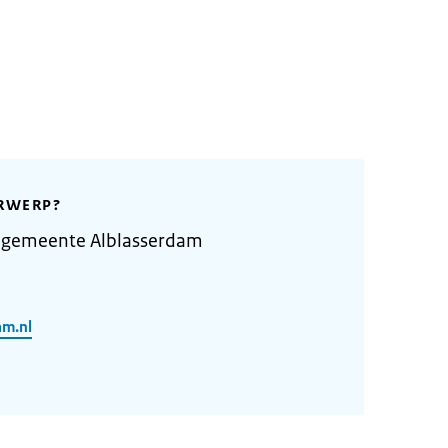
RWERP?
 gemeente Alblasserdam
am.nl